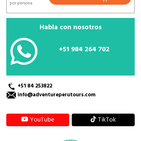
por persona
Habla con nosotros
+51 984 264 702
+51 84 253822
info@adventureperutours.com
YouTube
TikTok