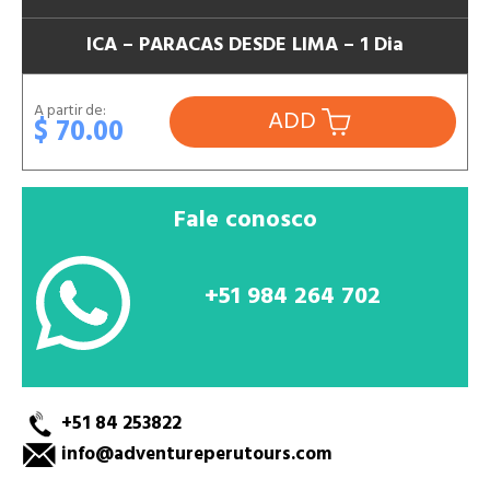
ICA – PARACAS DESDE LIMA – 1 Dia
A partir de:
ADD
$ 70.00
Fale conosco
+51 984 264 702
+51 84 253822
info@adventureperutours.com