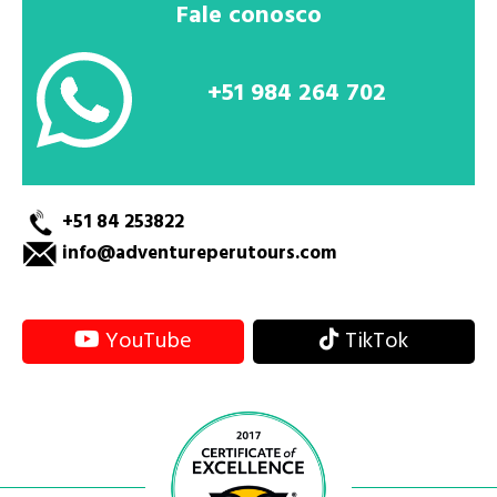
Fale conosco
+51 984 264 702
+51 84 253822
info@adventureperutours.com
YouTube
TikTok