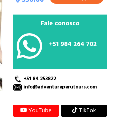
Fale conosco
+51 984 264 702
+51 84 253822
info@adventureperutours.com
YouTube
TikTok