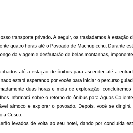
sso transporte privado. A seguir, os trasladamos à estação 
nte quatro horas até o Povoado de Machupicchu. Durante es
 longo da viagem e desfrutarão de belas montanhas, imponent
nhados até a estação de ônibus para ascender até a entra
nado estará esperando por vocês para iniciar o percurso guia
ximadamente duas horas e meia de exploração, concluiremos
lhes informará sobre o retorno de ônibus para Aguas Calient
vel almoço e explorar o povoado. Depois, você se dirigirá
o a Cusco.
erão levados de volta ao seu hotel, dando por concluída es