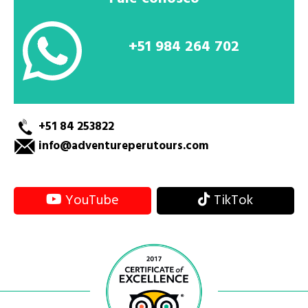
+51 984 264 702
+51 84 253822
info@adventureperutours.com
YouTube
TikTok